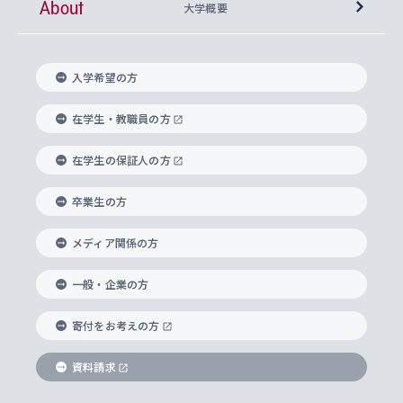
About
上智大学の語学教育
産官学連携
課外活動
上智大学で取得できる学位
総合人間科学部
中世思想研究所
基盤教育センター
大学概要
上智大学のアドミッション・ポリシー（入学者受
法学部
上智大学のグローバル教育
知的財産
グローバルな学びのコミュニティ
理事長・学長メッセージ
イベロアメリカ研究所
キリスト教人間学
言語教育研究センター
課外教育プログラム
入れの方針）
入学希望の方
経済学部
国際言語情報研究所
学びのサポート
研究支援制度
学生の相談窓口
上智大学の精神
身体知
ボランティア活動
グローバル教育センター
学長・副学長紹介
科目等履修生
在学生・教職員の方
外国語学部
グローバル・コンサーン研究所
思考と表現
大学院
研究活動に関する法令・研究費の使用について
キャリア形成サポート
グローバルエンゲージメント
在学生の保証人の方
上智大学で学ぶ
重点領域研究・自由課題研究
心身の健康相談
上智大学の理念
研究生・外国人特別研究生・国費留学生
卒業生の方
総合グローバル学部
比較文化研究所
データサイエンス
助産学専攻科
住まいのサポート
上智大学公式ソーシャルメディア
海外で学ぶ
ハラスメント防止の取り組み
上智大学の沿革
神学研究科
キャリア形成支援プログラム
上智大学を訪れた世界の知性
交換留学生(海外大学から上智大学で学ぶ)
メディア関係の方
国際教養学部
ヨーロッパ研究所
生涯学習
学校法人上智学院について
障がいのある学生への支援
ソフィア・アーカイブズ
文学研究科
国際派・留学経験者 キャリア支援
グローバル・キャンパス
ノンディグリー生
一般・企業の方
理工学部
アジア文化研究所
上智大学とカトリック
数字で見る上智大学
実践宗教学研究科
就職（内定先）・進路統計
国連Weeks・アフリカWeeks
Sophia Short-term Program受講生
寄付をお考えの方
SPSF（Sophia Program for Sustainable
アメリカ・カナダ研究所
総合人間科学研究科
企業の採用ご担当者様へのご案内
ダイバーシティ＆サステナビリティへの取り組み
上智大学のネットワーク
資料請求
学費・奨学金
Futures） – 持続可能な未来を考える６学科連携
英語コース –