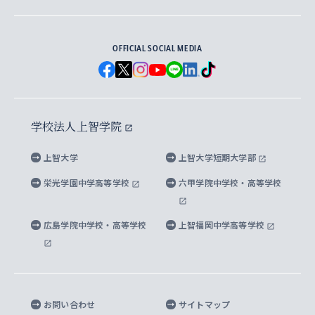
地球環境研究所
法学研究科（法科大学院含む）
卒業生へのご案内
上智大学の出版物
卒業生とのネットワーク
学部入学前に出願する奨学金
上智大学のビジュアル・アイデンティティ
メディア・ジャーナリズム研究所
経済学研究科
OFFICIAL SOCIAL MEDIA
父母・保証人とのネットワーク
上智大学大学案内・大学院案内
学部在学中に出願する奨学金
と校歌
イスラーム地域研究所
言語科学研究科
地域とのネットワーク
広報誌 Vox Sophia
上智大学への取材・キャンパスでの撮影について
国による高等教育の修学支援新制度
上智大学ビジュアル・アイデンティティ
水稀少社会研究センター
学校法人上智学院
グローバル・スタディーズ研究科
学外とのネットワーク
英文広報誌 SOPHIA magazine
大学院生対象の奨学金
上智大学の公開情報
公式キャラクター「ソフィアンくん」
上智大学
上智大学短期大学部
先進機械・構造材料イノベーションセンター
理工学研究科
上智大学出版SUPの出版物
海外留学する際の費用と奨学金
キャンパス案内
上智大学校歌 ・上智大学学生歌
上智大学の教育研究活動等の情報公表
栄光学園中学高等学校
六甲学院中学校・高等学校
マイクロ波サイエンス研究センター
地球環境学研究科
SOPHIA U Viewbook（英文大学案内）
家計急変者・被災学生への経済援助
海外拠点
内部質保証と自己点検・評価
四谷キャンパス 施設紹介
広島学院中学校・高等学校
上智福岡中学高等学校
アイランド・サステナビリティ研究所
応用データサイエンス学位プログラム
SOPHIA未来募金によるサポート
上智大学名誉教授
秦野キャンパス内施設
人間の安全保障研究所
教職協働の取り組み
キャンパスへのアクセス
お問い合わせ
サイトマップ