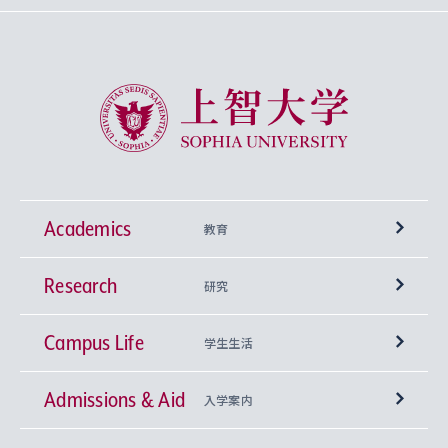
上智大学 Sophia University
Academics
教育
Research
学部
研究
Campus Life
興味から学科を探す
研究所 等
神学部
学生生活
Admissions & Aid
上智大学の全学共通教育
Sophia Open Research Weeks (SORW)
学期区分と授業時間割
文学部
キリスト教文化研究所
入学案内