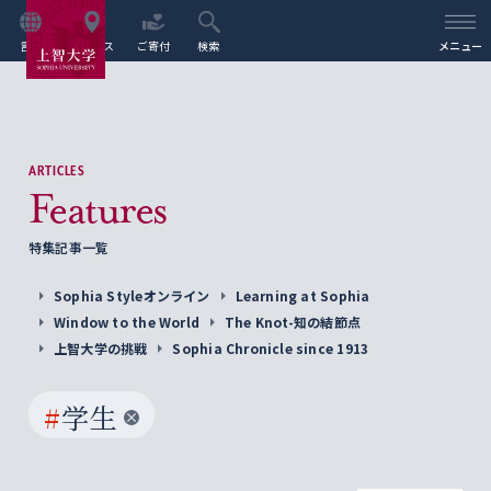
言語
アクセス
ご寄付
検索
メニュー
ARTICLES
Features
特集記事一覧
Sophia Styleオンライン
Learning at Sophia
Window to the World
The Knot-知の結節点
上智大学の挑戦
Sophia Chronicle since 1913
#
学生