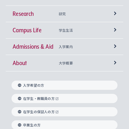
Research
学部
研究
Campus Life
興味から学科を探す
研究所 等
神学部
学生生活
Admissions & Aid
上智大学の全学共通教育
Sophia Open Research Weeks (SORW)
学期区分と授業時間割
文学部
キリスト教文化研究所
入学案内
About
上智大学の語学教育
産官学連携
課外活動
上智大学で取得できる学位
総合人間科学部
中世思想研究所
基盤教育センター
大学概要
上智大学のアドミッション・ポリシー（入学者受
法学部
上智大学のグローバル教育
知的財産
グローバルな学びのコミュニティ
理事長・学長メッセージ
イベロアメリカ研究所
キリスト教人間学
言語教育研究センター
課外教育プログラム
入れの方針）
入学希望の方
経済学部
国際言語情報研究所
学びのサポート
研究支援制度
学生の相談窓口
上智大学の精神
身体知
ボランティア活動
グローバル教育センター
学長・副学長紹介
科目等履修生
在学生・教職員の方
外国語学部
グローバル・コンサーン研究所
思考と表現
大学院
研究活動に関する法令・研究費の使用について
キャリア形成サポート
グローバルエンゲージメント
在学生の保証人の方
上智大学で学ぶ
重点領域研究・自由課題研究
心身の健康相談
上智大学の理念
研究生・外国人特別研究生・国費留学生
卒業生の方
総合グローバル学部
比較文化研究所
データサイエンス
助産学専攻科
住まいのサポート
上智大学公式ソーシャルメディア
海外で学ぶ
ハラスメント防止の取り組み
上智大学の沿革
神学研究科
キャリア形成支援プログラム
上智大学を訪れた世界の知性