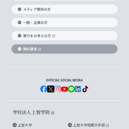
交換留学生(海外大学から上智大学で学ぶ)
メディア関係の方
国際教養学部
ヨーロッパ研究所
生涯学習
学校法人上智学院について
障がいのある学生への支援
ソフィア・アーカイブズ
文学研究科
国際派・留学経験者 キャリア支援
グローバル・キャンパス
ノンディグリー生
一般・企業の方
理工学部
アジア文化研究所
上智大学とカトリック
数字で見る上智大学
実践宗教学研究科
就職（内定先）・進路統計
国連Weeks・アフリカWeeks
Sophia Short-term Program受講生
寄付をお考えの方
SPSF（Sophia Program for Sustainable
アメリカ・カナダ研究所
総合人間科学研究科
企業の採用ご担当者様へのご案内
ダイバーシティ＆サステナビリティへの取り組み
上智大学のネットワーク
資料請求
学費・奨学金
Futures） – 持続可能な未来を考える６学科連携
英語コース –
地球環境研究所
法学研究科（法科大学院含む）
卒業生へのご案内
上智大学の出版物
卒業生とのネットワーク
学部入学前に出願する奨学金
上智大学のビジュアル・アイデンティティ
メディア・ジャーナリズム研究所
経済学研究科
OFFICIAL SOCIAL MEDIA
父母・保証人とのネットワーク
上智大学大学案内・大学院案内
学部在学中に出願する奨学金
と校歌
イスラーム地域研究所
言語科学研究科
地域とのネットワーク
広報誌 Vox Sophia
上智大学への取材・キャンパスでの撮影について
国による高等教育の修学支援新制度
上智大学ビジュアル・アイデンティティ
水稀少社会研究センター
学校法人上智学院
グローバル・スタディーズ研究科
学外とのネットワーク
英文広報誌 SOPHIA magazine
大学院生対象の奨学金
上智大学の公開情報
公式キャラクター「ソフィアンくん」
上智大学
上智大学短期大学部
先進機械・構造材料イノベーションセンター
理工学研究科