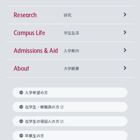
Research
学部
研究
Campus Life
興味から学科を探す
研究所 等
神学部
学生生活
Admissions & Aid
上智大学の全学共通教育
Sophia Open Research Weeks (SORW)
学期区分と授業時間割
文学部
キリスト教文化研究所
入学案内
About
上智大学の語学教育
産官学連携
課外活動
上智大学で取得できる学位
総合人間科学部
中世思想研究所
基盤教育センター
大学概要
上智大学のアドミッション・ポリシー（入学者受
法学部
上智大学のグローバル教育
知的財産
グローバルな学びのコミュニティ
理事長・学長メッセージ
イベロアメリカ研究所
キリスト教人間学
言語教育研究センター
課外教育プログラム
入れの方針）
入学希望の方
経済学部
国際言語情報研究所
学びのサポート
研究支援制度
学生の相談窓口
上智大学の精神
身体知
ボランティア活動
グローバル教育センター
学長・副学長紹介
科目等履修生
在学生・教職員の方
外国語学部
グローバル・コンサーン研究所
思考と表現
大学院
研究活動に関する法令・研究費の使用について
キャリア形成サポート
グローバルエンゲージメント
在学生の保証人の方
上智大学で学ぶ
重点領域研究・自由課題研究
心身の健康相談
上智大学の理念
研究生・外国人特別研究生・国費留学生
卒業生の方
総合グローバル学部
比較文化研究所
データサイエンス
助産学専攻科
住まいのサポート
上智大学公式ソーシャルメディア
海外で学ぶ
ハラスメント防止の取り組み
上智大学の沿革
神学研究科
キャリア形成支援プログラム
上智大学を訪れた世界の知性