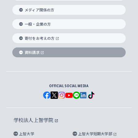
交換留学生(海外大学から上智大学で学ぶ)
メディア関係の方
国際教養学部
ヨーロッパ研究所
生涯学習
学校法人上智学院について
障がいのある学生への支援
ソフィア・アーカイブズ
文学研究科
国際派・留学経験者 キャリア支援
グローバル・キャンパス
ノンディグリー生
一般・企業の方
理工学部
アジア文化研究所
上智大学とカトリック
数字で見る上智大学
実践宗教学研究科
就職（内定先）・進路統計
国連Weeks・アフリカWeeks
Sophia Short-term Program受講生
寄付をお考えの方
SPSF（Sophia Program for Sustainable
アメリカ・カナダ研究所
総合人間科学研究科
企業の採用ご担当者様へのご案内
ダイバーシティ＆サステナビリティへの取り組み
上智大学のネットワーク
資料請求
学費・奨学金
Futures） – 持続可能な未来を考える６学科連携
英語コース –
地球環境研究所
法学研究科（法科大学院含む）
卒業生へのご案内
上智大学の出版物
卒業生とのネットワーク
学部入学前に出願する奨学金
上智大学のビジュアル・アイデンティティ
メディア・ジャーナリズム研究所
経済学研究科
OFFICIAL SOCIAL MEDIA
父母・保証人とのネットワーク
上智大学大学案内・大学院案内
学部在学中に出願する奨学金
と校歌
イスラーム地域研究所
言語科学研究科
地域とのネットワーク
広報誌 Vox Sophia
上智大学への取材・キャンパスでの撮影について
国による高等教育の修学支援新制度
上智大学ビジュアル・アイデンティティ
水稀少社会研究センター
学校法人上智学院
グローバル・スタディーズ研究科
学外とのネットワーク
英文広報誌 SOPHIA magazine
大学院生対象の奨学金
上智大学の公開情報
公式キャラクター「ソフィアンくん」
上智大学
上智大学短期大学部
先進機械・構造材料イノベーションセンター
理工学研究科