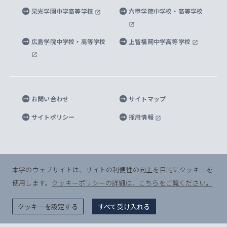
上智大学出版SUPの出版物
海外留学する際の費用と奨学金
キャンパス案内
上智大学校歌 ・上智大学学生歌
上智大学の教育研究活動等の情報公表
栄光学園中学高等学校
六甲学院中学校・高等学校
マイクロ波サイエンス研究センター
地球環境学研究科
SOPHIA U Viewbook（英文大学案内）
家計急変者・被災学生への経済援助
海外拠点
内部質保証と自己点検・評価
四谷キャンパス 施設紹介
広島学院中学校・高等学校
上智福岡中学高等学校
アイランド・サステナビリティ研究所
応用データサイエンス学位プログラム
SOPHIA未来募金によるサポート
上智大学名誉教授
秦野キャンパス内施設
人間の安全保障研究所
教職協働の取り組み
キャンパスへのアクセス
お問い合わせ
サイトマップ
キリシタン文庫
サイトポリシー
採用情報
プライバシーポリシー
モニュメンタ・ニポニカ
For Others, With Others
半導体研究所
本学のウェブサイトは、サイトの利便性の向上を目的にクッキーを
使用します。
クッキーポリシーの詳細は、こちらをご覧ください。
グリーフケア研究所
© Sophia University. All Rights Reserved.
クッキーを設定する
すべて受け入れる
生命倫理研究所