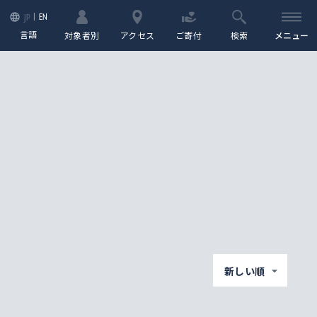
EN
JP
言語
対象者別
アクセス
ご寄付
検索
メニュー
新しい順