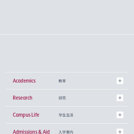
Academics
教育
Research
学部
研究
Campus Life
興味から学科を探す
研究所 等
神学部
学生生活
Admissions & Aid
上智大学の全学共通教育
Sophia Open Research Weeks (SORW)
学期区分と授業時間割
文学部
キリスト教文化研究所
入学案内