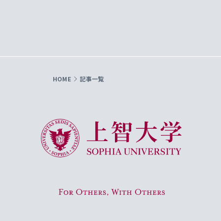
HOME
記事一覧
上智大学 Sophia University
For Others, With Others