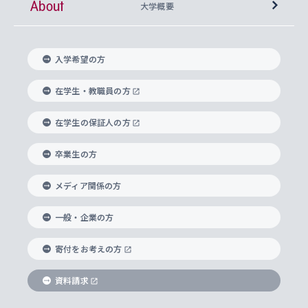
About
上智大学の語学教育
産官学連携
課外活動
上智大学で取得できる学位
総合人間科学部
中世思想研究所
基盤教育センター
大学概要
上智大学のアドミッション・ポリシー（入学者受
法学部
上智大学のグローバル教育
知的財産
グローバルな学びのコミュニティ
理事長・学長メッセージ
イベロアメリカ研究所
キリスト教人間学
言語教育研究センター
課外教育プログラム
入れの方針）
入学希望の方
経済学部
国際言語情報研究所
学びのサポート
研究支援制度
学生の相談窓口
上智大学の精神
身体知
ボランティア活動
グローバル教育センター
学長・副学長紹介
科目等履修生
在学生・教職員の方
外国語学部
グローバル・コンサーン研究所
思考と表現
大学院
研究活動に関する法令・研究費の使用について
キャリア形成サポート
グローバルエンゲージメント
在学生の保証人の方
上智大学で学ぶ
重点領域研究・自由課題研究
心身の健康相談
上智大学の理念
研究生・外国人特別研究生・国費留学生
卒業生の方
総合グローバル学部
比較文化研究所
データサイエンス
助産学専攻科
住まいのサポート
上智大学公式ソーシャルメディア
海外で学ぶ
ハラスメント防止の取り組み
上智大学の沿革
神学研究科
キャリア形成支援プログラム
上智大学を訪れた世界の知性
交換留学生(海外大学から上智大学で学ぶ)
メディア関係の方
国際教養学部
ヨーロッパ研究所
生涯学習
学校法人上智学院について
障がいのある学生への支援
ソフィア・アーカイブズ
文学研究科
国際派・留学経験者 キャリア支援
グローバル・キャンパス
ノンディグリー生
一般・企業の方
理工学部
アジア文化研究所
上智大学とカトリック
数字で見る上智大学
実践宗教学研究科
就職（内定先）・進路統計
国連Weeks・アフリカWeeks
Sophia Short-term Program受講生
寄付をお考えの方
SPSF（Sophia Program for Sustainable
アメリカ・カナダ研究所
総合人間科学研究科
企業の採用ご担当者様へのご案内
ダイバーシティ＆サステナビリティへの取り組み
上智大学のネットワーク
資料請求
学費・奨学金
Futures） – 持続可能な未来を考える６学科連携
英語コース –