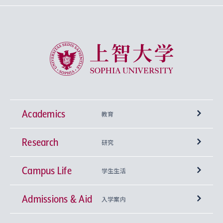
上智大学 Sophia University
Academics
教育
Research
学部
研究
Campus Life
興味から学科を探す
研究所 等
神学部
学生生活
Admissions & Aid
上智大学の全学共通教育
Sophia Open Research Weeks (SORW)
学期区分と授業時間割
文学部
キリスト教文化研究所
入学案内