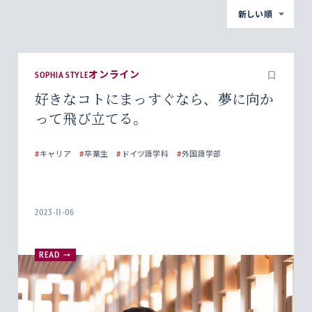
新しい順
SOPHIA STYLEオンライン
好きなコトにまっすぐなら、夢に向か
って飛び立てる。
#
キャリア
#
卒業生
#
ドイツ語学科
#
外国語学部
2023-11-06
READ