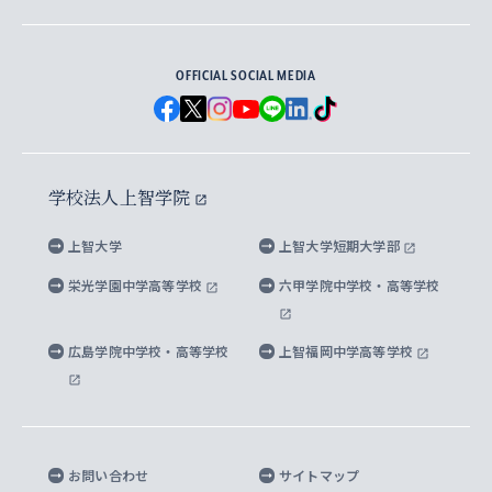
地球環境研究所
法学研究科（法科大学院含む）
卒業生へのご案内
上智大学の出版物
卒業生とのネットワーク
学部入学前に出願する奨学金
上智大学のビジュアル・アイデンティティ
メディア・ジャーナリズム研究所
経済学研究科
OFFICIAL SOCIAL MEDIA
父母・保証人とのネットワーク
上智大学大学案内・大学院案内
学部在学中に出願する奨学金
と校歌
イスラーム地域研究所
言語科学研究科
地域とのネットワーク
広報誌 Vox Sophia
上智大学への取材・キャンパスでの撮影について
国による高等教育の修学支援新制度
上智大学ビジュアル・アイデンティティ
水稀少社会研究センター
学校法人上智学院
グローバル・スタディーズ研究科
学外とのネットワーク
英文広報誌 SOPHIA magazine
大学院生対象の奨学金
上智大学の公開情報
公式キャラクター「ソフィアンくん」
上智大学
上智大学短期大学部
先進機械・構造材料イノベーションセンター
理工学研究科
上智大学出版SUPの出版物
海外留学する際の費用と奨学金
キャンパス案内
上智大学校歌 ・上智大学学生歌
上智大学の教育研究活動等の情報公表
栄光学園中学高等学校
六甲学院中学校・高等学校
マイクロ波サイエンス研究センター
地球環境学研究科
SOPHIA U Viewbook（英文大学案内）
家計急変者・被災学生への経済援助
海外拠点
内部質保証と自己点検・評価
四谷キャンパス 施設紹介
広島学院中学校・高等学校
上智福岡中学高等学校
アイランド・サステナビリティ研究所
応用データサイエンス学位プログラム
SOPHIA未来募金によるサポート
上智大学名誉教授
秦野キャンパス内施設
人間の安全保障研究所
教職協働の取り組み
キャンパスへのアクセス
お問い合わせ
サイトマップ