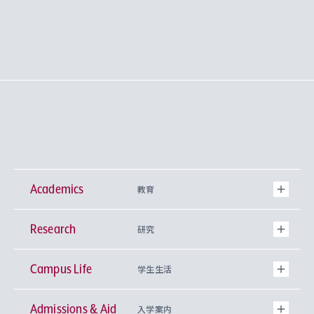
Academics
教育
Research
学部
研究
Campus Life
興味から学科を探す
研究所 等
神学部
学生生活
Admissions & Aid
上智大学の全学共通教育
Sophia Open Research Weeks (SORW)
学期区分と授業時間割
文学部
キリスト教文化研究所
入学案内