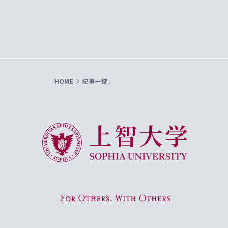
HOME
記事一覧
上智大学 Sophia University
For Others, With Others