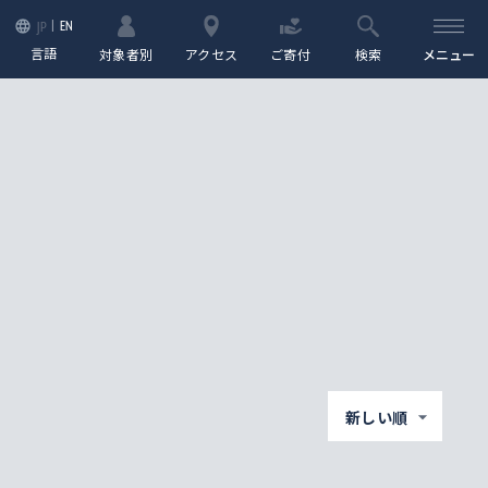
EN
JP
言語
対象者別
アクセス
ご寄付
検索
メニュー
新しい順