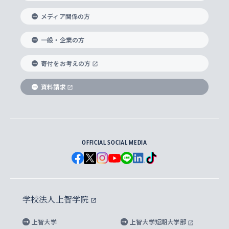
交換留学生(海外大学から上智大学で学ぶ)
メディア関係の方
国際教養学部
ヨーロッパ研究所
生涯学習
学校法人上智学院について
障がいのある学生への支援
ソフィア・アーカイブズ
文学研究科
国際派・留学経験者 キャリア支援
グローバル・キャンパス
ノンディグリー生
一般・企業の方
理工学部
アジア文化研究所
上智大学とカトリック
数字で見る上智大学
実践宗教学研究科
就職（内定先）・進路統計
国連Weeks・アフリカWeeks
Sophia Short-term Program受講生
寄付をお考えの方
SPSF（Sophia Program for Sustainable
アメリカ・カナダ研究所
総合人間科学研究科
企業の採用ご担当者様へのご案内
ダイバーシティ＆サステナビリティへの取り組み
上智大学のネットワーク
資料請求
学費・奨学金
Futures） – 持続可能な未来を考える６学科連携
英語コース –
地球環境研究所
法学研究科（法科大学院含む）
卒業生へのご案内
上智大学の出版物
卒業生とのネットワーク
学部入学前に出願する奨学金
上智大学のビジュアル・アイデンティティ
メディア・ジャーナリズム研究所
経済学研究科
OFFICIAL SOCIAL MEDIA
父母・保証人とのネットワーク
上智大学大学案内・大学院案内
学部在学中に出願する奨学金
と校歌
イスラーム地域研究所
言語科学研究科
地域とのネットワーク
広報誌 Vox Sophia
上智大学への取材・キャンパスでの撮影について
国による高等教育の修学支援新制度
上智大学ビジュアル・アイデンティティ
水稀少社会研究センター
学校法人上智学院
グローバル・スタディーズ研究科
学外とのネットワーク
英文広報誌 SOPHIA magazine
大学院生対象の奨学金
上智大学の公開情報
公式キャラクター「ソフィアンくん」
上智大学
上智大学短期大学部
先進機械・構造材料イノベーションセンター
理工学研究科