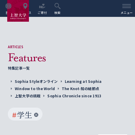
言語
アクセス
ご寄付
検索
メニュー
ARTICLES
Features
特集記事一覧
Sophia Styleオンライン
Learning at Sophia
Window to the World
The Knot-知の結節点
上智大学の挑戦
Sophia Chronicle since 1913
#
学生