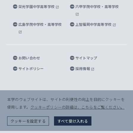
上智大学出版SUPの出版物
海外留学する際の費用と奨学金
キャンパス案内
上智大学校歌 ・上智大学学生歌
上智大学の教育研究活動等の情報公表
栄光学園中学高等学校
六甲学院中学校・高等学校
マイクロ波サイエンス研究センター
地球環境学研究科
SOPHIA U Viewbook（英文大学案内）
家計急変者・被災学生への経済援助
海外拠点
内部質保証と自己点検・評価
四谷キャンパス 施設紹介
広島学院中学校・高等学校
上智福岡中学高等学校
アイランド・サステナビリティ研究所
応用データサイエンス学位プログラム
SOPHIA未来募金によるサポート
上智大学名誉教授
秦野キャンパス内施設
人間の安全保障研究所
教職協働の取り組み
キャンパスへのアクセス
お問い合わせ
サイトマップ
キリシタン文庫
サイトポリシー
採用情報
プライバシーポリシー
モニュメンタ・ニポニカ
For Others, With Others
半導体研究所
本学のウェブサイトは、サイトの利便性の向上を目的にクッキーを
使用します。
クッキーポリシーの詳細は、こちらをご覧ください。
グリーフケア研究所
© Sophia University. All Rights Reserved.
クッキーを設定する
すべて受け入れる
生命倫理研究所