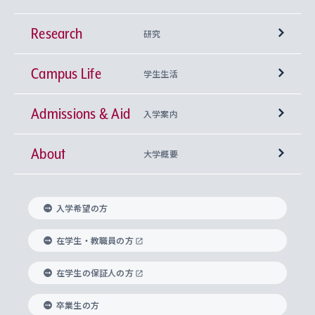
Research
学部
研究
Campus Life
興味から学科を探す
研究所 等
神学部
学生生活
Admissions & Aid
上智大学の全学共通教育
Sophia Open Research Weeks (SORW)
学期区分と授業時間割
文学部
キリスト教文化研究所
入学案内
About
上智大学の語学教育
産官学連携
課外活動
上智大学で取得できる学位
総合人間科学部
中世思想研究所
基盤教育センター
大学概要
上智大学のアドミッション・ポリシー（入学者受
法学部
上智大学のグローバル教育
知的財産
グローバルな学びのコミュニティ
理事長・学長メッセージ
イベロアメリカ研究所
キリスト教人間学
言語教育研究センター
課外教育プログラム
入れの方針）
入学希望の方
経済学部
国際言語情報研究所
学びのサポート
研究支援制度
学生の相談窓口
上智大学の精神
身体知
ボランティア活動
グローバル教育センター
学長・副学長紹介
科目等履修生
在学生・教職員の方
外国語学部
グローバル・コンサーン研究所
思考と表現
大学院
研究活動に関する法令・研究費の使用について
キャリア形成サポート
グローバルエンゲージメント
在学生の保証人の方
上智大学で学ぶ
重点領域研究・自由課題研究
心身の健康相談
上智大学の理念
研究生・外国人特別研究生・国費留学生
卒業生の方
総合グローバル学部
比較文化研究所
データサイエンス
助産学専攻科
住まいのサポート
上智大学公式ソーシャルメディア
海外で学ぶ
ハラスメント防止の取り組み
上智大学の沿革
神学研究科
キャリア形成支援プログラム
上智大学を訪れた世界の知性