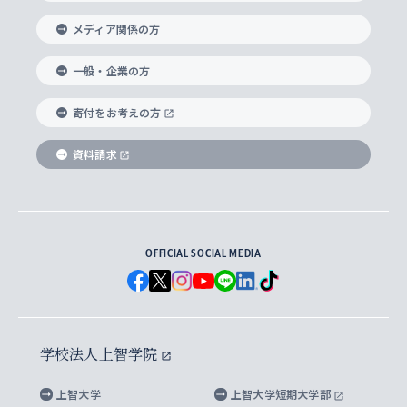
交換留学生(海外大学から上智大学で学ぶ)
メディア関係の方
国際教養学部
ヨーロッパ研究所
生涯学習
学校法人上智学院について
障がいのある学生への支援
ソフィア・アーカイブズ
文学研究科
国際派・留学経験者 キャリア支援
グローバル・キャンパス
ノンディグリー生
一般・企業の方
理工学部
アジア文化研究所
上智大学とカトリック
数字で見る上智大学
実践宗教学研究科
就職（内定先）・進路統計
国連Weeks・アフリカWeeks
Sophia Short-term Program受講生
寄付をお考えの方
SPSF（Sophia Program for Sustainable
アメリカ・カナダ研究所
総合人間科学研究科
企業の採用ご担当者様へのご案内
ダイバーシティ＆サステナビリティへの取り組み
上智大学のネットワーク
資料請求
学費・奨学金
Futures） – 持続可能な未来を考える６学科連携
英語コース –
地球環境研究所
法学研究科（法科大学院含む）
卒業生へのご案内
上智大学の出版物
卒業生とのネットワーク
学部入学前に出願する奨学金
上智大学のビジュアル・アイデンティティ
メディア・ジャーナリズム研究所
経済学研究科
OFFICIAL SOCIAL MEDIA
父母・保証人とのネットワーク
上智大学大学案内・大学院案内
学部在学中に出願する奨学金
と校歌
イスラーム地域研究所
言語科学研究科
地域とのネットワーク
広報誌 Vox Sophia
上智大学への取材・キャンパスでの撮影について
国による高等教育の修学支援新制度
上智大学ビジュアル・アイデンティティ
水稀少社会研究センター
学校法人上智学院
グローバル・スタディーズ研究科
学外とのネットワーク
英文広報誌 SOPHIA magazine
大学院生対象の奨学金
上智大学の公開情報
公式キャラクター「ソフィアンくん」
上智大学
上智大学短期大学部
先進機械・構造材料イノベーションセンター
理工学研究科