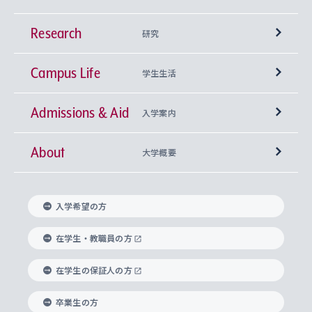
Research
学部
研究
Campus Life
興味から学科を探す
研究所 等
神学部
学生生活
Admissions & Aid
上智大学の全学共通教育
Sophia Open Research Weeks (SORW)
学期区分と授業時間割
文学部
キリスト教文化研究所
入学案内
About
上智大学の語学教育
産官学連携
課外活動
上智大学で取得できる学位
総合人間科学部
中世思想研究所
基盤教育センター
大学概要
上智大学のアドミッション・ポリシー（入学者受
法学部
上智大学のグローバル教育
知的財産
グローバルな学びのコミュニティ
理事長・学長メッセージ
イベロアメリカ研究所
キリスト教人間学
言語教育研究センター
課外教育プログラム
入れの方針）
入学希望の方
経済学部
国際言語情報研究所
学びのサポート
研究支援制度
学生の相談窓口
上智大学の精神
身体知
ボランティア活動
グローバル教育センター
学長・副学長紹介
科目等履修生
在学生・教職員の方
外国語学部
グローバル・コンサーン研究所
思考と表現
大学院
研究活動に関する法令・研究費の使用について
キャリア形成サポート
グローバルエンゲージメント
在学生の保証人の方
上智大学で学ぶ
重点領域研究・自由課題研究
心身の健康相談
上智大学の理念
研究生・外国人特別研究生・国費留学生
卒業生の方
総合グローバル学部
比較文化研究所
データサイエンス
助産学専攻科
住まいのサポート
上智大学公式ソーシャルメディア
海外で学ぶ
ハラスメント防止の取り組み
上智大学の沿革
神学研究科
キャリア形成支援プログラム
上智大学を訪れた世界の知性