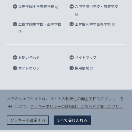
上智大学出版SUPの出版物
海外留学する際の費用と奨学金
キャンパス案内
上智大学校歌 ・上智大学学生歌
上智大学の教育研究活動等の情報公表
栄光学園中学高等学校
六甲学院中学校・高等学校
マイクロ波サイエンス研究センター
地球環境学研究科
SOPHIA U Viewbook（英文大学案内）
家計急変者・被災学生への経済援助
海外拠点
内部質保証と自己点検・評価
四谷キャンパス 施設紹介
広島学院中学校・高等学校
上智福岡中学高等学校
アイランド・サステナビリティ研究所
応用データサイエンス学位プログラム
SOPHIA未来募金によるサポート
上智大学名誉教授
秦野キャンパス内施設
人間の安全保障研究所
教職協働の取り組み
キャンパスへのアクセス
お問い合わせ
サイトマップ
キリシタン文庫
サイトポリシー
採用情報
プライバシーポリシー
モニュメンタ・ニポニカ
For Others, With Others
半導体研究所
本学のウェブサイトは、サイトの利便性の向上を目的にクッキーを
使用します。
クッキーポリシーの詳細は、こちらをご覧ください。
グリーフケア研究所
© Sophia University. All Rights Reserved.
クッキーを設定する
すべて受け入れる
生命倫理研究所